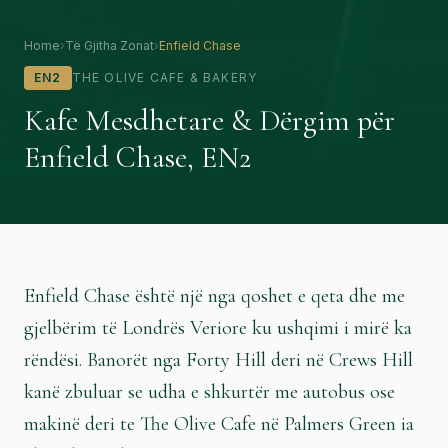
Home
›
Të Gjitha Zonat
›
Enfield Chase
EN2
THE OLIVE CAFE & BAKERY
Kafe Mesdhetare & Dërgim për
Enfield Chase, EN2
About The Olive Cafe in Enfield Chase
Enfield Chase është një nga qoshet e qeta dhe me
gjelbërim të Londrës Veriore ku ushqimi i mirë ka
rëndësi. Banorët nga Forty Hill deri në Crews Hill
kanë zbuluar se udha e shkurtër me autobus ose
makinë deri te The Olive Cafe në Palmers Green ia