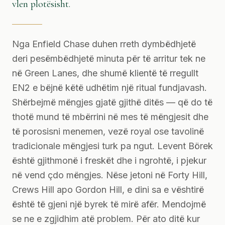
vlen plotësisht.
Nga Enfield Chase duhen rreth dymbëdhjetë
deri pesëmbëdhjetë minuta për të arritur tek ne
në Green Lanes, dhe shumë klientë të rregullt
EN2 e bëjnë këtë udhëtim një ritual fundjavash.
Shërbejmë mëngjes gjatë gjithë ditës — që do të
thotë mund të mbërrini në mes të mëngjesit dhe
të porosisni menemen, vezë royal ose tavolinë
tradicionale mëngjesi turk pa ngut. Levent Börek
është gjithmonë i freskët dhe i ngrohtë, i pjekur
në vend çdo mëngjes. Nëse jetoni në Forty Hill,
Crews Hill apo Gordon Hill, e dini sa e vështirë
është të gjeni një byrek të mirë afër. Mendojmë
se ne e zgjidhim atë problem. Për ato ditë kur