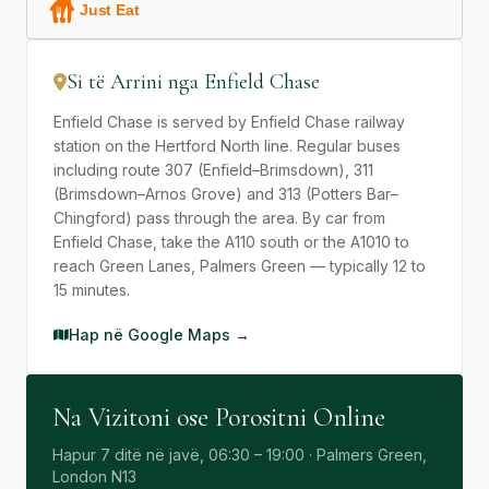
Si të Arrini nga Enfield Chase
Enfield Chase is served by Enfield Chase railway
station on the Hertford North line. Regular buses
including route 307 (Enfield–Brimsdown), 311
(Brimsdown–Arnos Grove) and 313 (Potters Bar–
Chingford) pass through the area. By car from
Enfield Chase, take the A110 south or the A1010 to
reach Green Lanes, Palmers Green — typically 12 to
15 minutes.
Hap në Google Maps →
Na Vizitoni ose Porositni Online
Hapur 7 ditë në javë, 06:30 – 19:00 · Palmers Green,
London N13