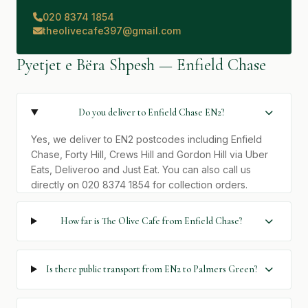
020 8374 1854
theolivecafe397@gmail.com
Pyetjet e Bëra Shpesh — Enfield Chase
Do you deliver to Enfield Chase EN2?
Yes, we deliver to EN2 postcodes including Enfield
Chase, Forty Hill, Crews Hill and Gordon Hill via Uber
Eats, Deliveroo and Just Eat. You can also call us
directly on 020 8374 1854 for collection orders.
How far is The Olive Cafe from Enfield Chase?
Is there public transport from EN2 to Palmers Green?