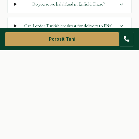
Do you serve halal food in Enfield Chase?
Can I order Turkish breakfast for delivery to EN2?
Porosit Tani
Opening Hours
Hën–Die: 06:30 – 19:00
Hapur 7 ditë · Përfshirë festat zyrtare
Find Us
397 Green Lanes
Palmers Green
London, N13 4JG