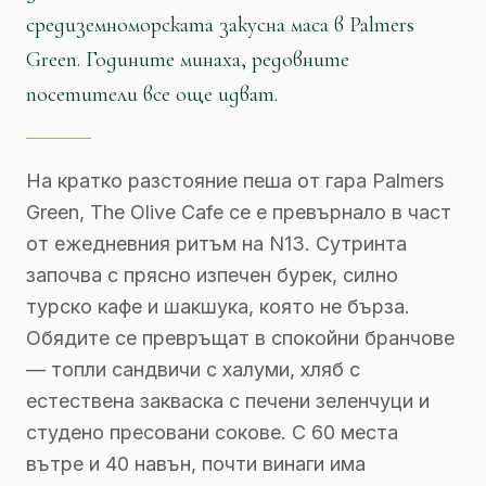
средиземноморската закусна маса в Palmers
Green. Годините минаха, редовните
посетители все още идват.
На кратко разстояние пеша от гара Palmers
Green, The Olive Cafe се е превърнало в част
от ежедневния ритъм на N13. Сутринта
започва с прясно изпечен бурек, силно
турско кафе и шакшука, която не бърза.
Обядите се превръщат в спокойни бранчове
— топли сандвичи с халуми, хляб с
естествена закваска с печени зеленчуци и
студено пресовани сокове. С 60 места
вътре и 40 навън, почти винаги има