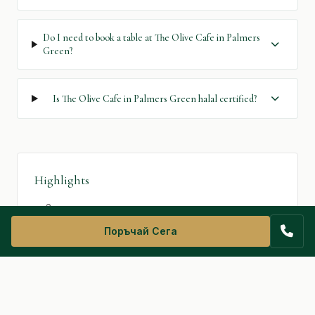
Do I need to book a table at The Olive Cafe in Palmers
Green?
Is The Olive Cafe in Palmers Green halal certified?
Highlights
Закуска цял ден
Прясно изпечен бурек всеки ден
Поръчай Сега
60 места вътре
40 места навън
Напълно халал меню