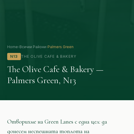
Home
›
Всички Райони
›
Palmers Green
N13
THE OLIVE CAFE & BAKERY
The Olive Cafe & Bakery —
Palmers Green, N13
About The Olive Cafe in Palmers Green
Отворихме на Green Lanes с една цел: да
донесем неспешната топлота на