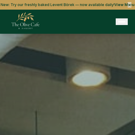
×
New: Try our freshly baked Levent Börek — now available daily!
View Menu