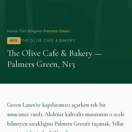
Home
›
Tüm Bölgeler
›
Palmers Green
N13
THE OLIVE CAFE & BAKERY
The Olive Cafe & Bakery —
Palmers Green, N13
About The Olive Cafe in Palmers Green
Green Lanes'te kapılarımızı açarken tek bir
amacımız vardı: Akdeniz kahvaltı masasının o acele
bilmeyen sıcaklığını Palmers Green'e taşımak. Yıllar