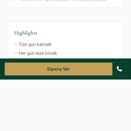
Highlights
Tüm gün kahvaltı
Her gün taze börek
60 iç mekan oturma
Sipariş Ver
40 dış mekan oturma
Tam helal menü
Opening Hours
Pzt–Paz: 06:30 – 19:00
Haftanın 7 günü açık · Resmi tatiller dahil