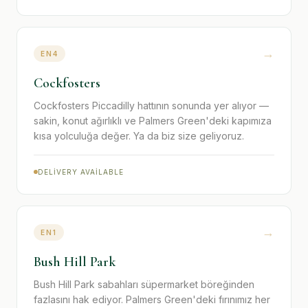
→
EN4
Cockfosters
Cockfosters Piccadilly hattının sonunda yer alıyor —
sakin, konut ağırlıklı ve Palmers Green'deki kapımıza
kısa yolculuğa değer. Ya da biz size geliyoruz.
DELIVERY AVAILABLE
→
EN1
Bush Hill Park
Bush Hill Park sabahları süpermarket böreğinden
fazlasını hak ediyor. Palmers Green'deki fırınımız her