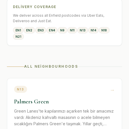
DELIVERY COVERAGE
We deliver across all Enfield postcodes via Uber Eats,
Deliveroo and Just Eat.
EN1
EN2
EN3
EN4
N9
N11
N13
N14
N18
N21
ALL NEIGHBOURHOODS
→
N13
Palmers Green
Green Lanes'te kapılarımızı açarken tek bir amacımız
vardı: Akdeniz kahvaltı masasının o acele bilmeyen
sıcaklığını Palmers Green'e taşımak. Yıllar geçti,