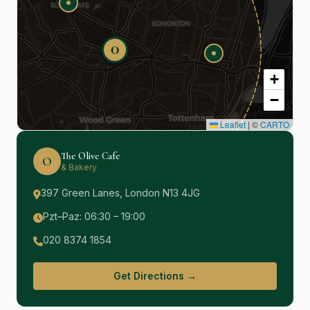
O
+
−
Leaflet
|
©
CARTO
The Olive Cafe
O
& Bakery
397 Green Lanes, London N13 4JG
Pzt–Paz: 06:30 – 19:00
020 8374 1854
Get Directions →