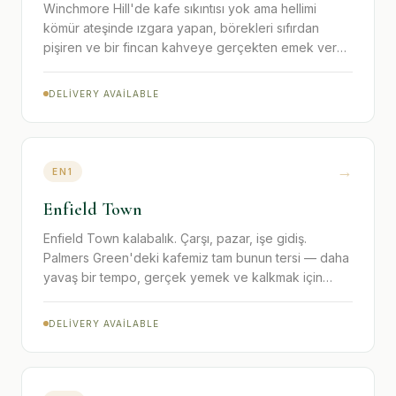
Winchmore Hill'de kafe sıkıntısı yok ama hellimi
kömür ateşinde ızgara yapan, börekleri sıfırdan
pişiren ve bir fincan kahveye gerçekten emek veren
tek bir mutfak var.
DELIVERY AVAILABLE
→
EN1
Enfield Town
Enfield Town kalabalık. Çarşı, pazar, işe gidiş.
Palmers Green'deki kafemiz tam bunun tersi — daha
yavaş bir tempo, gerçek yemek ve kalkmak için
acele yok.
DELIVERY AVAILABLE