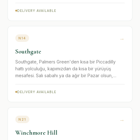
müdavimler hâlâ geliyor.
DELIVERY AVAILABLE
→
N14
Southgate
Southgate, Palmers Green'den kısa bir Piccadilly
hattı yolculuğu, kapımızdan da kısa bir yürüyüş
mesafesi. Salı sabahı ya da ağır bir Pazar olsun,
ızgarada mutlaka bir şeyler hazır olur.
DELIVERY AVAILABLE
→
N21
Winchmore Hill