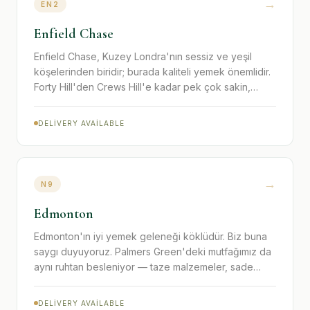
→
EN2
Enfield Chase
Enfield Chase, Kuzey Londra'nın sessiz ve yeşil
köşelerinden biridir; burada kaliteli yemek önemlidir.
Forty Hill'den Crews Hill'e kadar pek çok sakin,
Palmers Green'deki The Olive Cafe'ye yapılan kısa
yolculuğun değer ettiğini keşfetti.
DELIVERY AVAILABLE
→
N9
Edmonton
Edmonton'ın iyi yemek geleneği köklüdür. Biz buna
saygı duyuyoruz. Palmers Green'deki mutfağımız da
aynı ruhtan besleniyor — taze malzemeler, sade
pişirme ve gerçek anlamda doyurucu porsiyonlar.
DELIVERY AVAILABLE