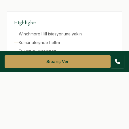
Highlights
Winchmore Hill istasyonuna yakın
Kömür ateşinde hellim
Ev yapımı menemen
Aile dostu oturma
Sipariş Ver
Vejetaryen & vegan seçenekler
Opening Hours
Pzt–Paz: 06:30 – 19:00
Haftanın 7 günü açık · Resmi tatiller dahil