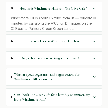
How far is Winchmore Hill from The Olive Cafe?
Winchmore Hill is about 1.5 miles from us — roughly 10
minutes by car along the A105, or 15 minutes on the
329 bus to Palmers Green Green Lanes.
Do you deliver to Winchmore Hill N21?
Do you have outdoor seating at The Olive Cafe?
What are your vegetarian and vegan options for
Winchmore Hill customers?
Can I book The Olive Cafe for a birthday or anniversary
from Winchmore Hill?